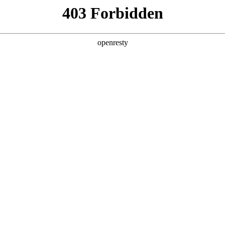
产品及服务
行业解决方案
合作伙伴
投资者关系
，携手成都太古里斩获“十大典型案例”
2025 / 09 / 19
2025数字生态发展大会暨‘铸基计划’年中会议”在北京隆重召开。会上
Agent中台“聚鑫汇问学”凭借卓越的技术创新能力和场景落地价值成功入选
问学智能标审解决方案”入选《高质量数字化转型技术解决方案集（2025）
范。